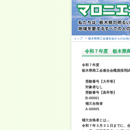
トップ
>
栃木県商工会連合会からのお知
令和７年度 栃木県
令和７年度
栃木県商工会連合会職員採用
受験番号【大卒等】
対象者なし
受験番号【高卒等】
B-00001
補欠合格者
A-00005
補欠合格者とは…
令和７年３月３１日までに、