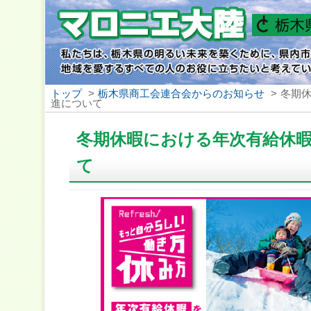
トップ
>
栃木県商工会連合会からのお知らせ
>
冬期
進について
冬期休暇における年次有給休
て