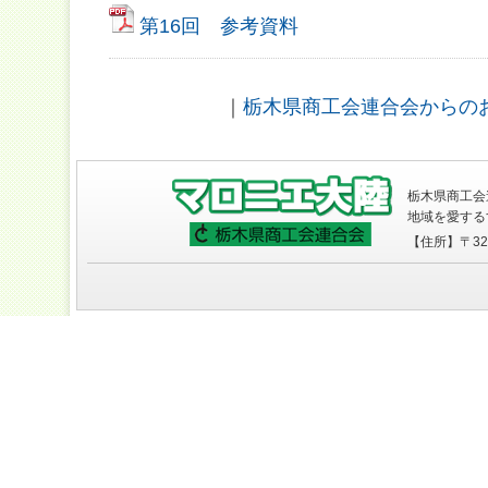
第16回 参考資料
｜
栃木県商工会連合会からの
栃木県商工会
地域を愛する
【住所】〒320