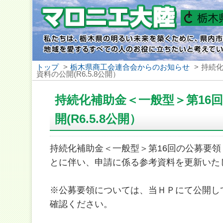
トップ
>
栃木県商工会連合会からのお知らせ
>
持続化
資料の公開(R6.5.8公開）
持続化補助金＜一般型＞第16回
開(R6.5.8公開）
持続化補助金＜一般型＞第16回の公募要領
とに伴い、申請に係る参考資料を更新いた
※公募要領については、当ＨＰにて公開し
確認ください。