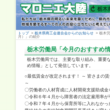
トップ
>
栃木県商工会連合会からのお知らせ
>
栃木労
月）」の紹介
栃木労働局「今月のおすすめ情
栃木労働局では、主要な取り組み、重要
め情報」として発信しています。
○最低賃金が改定されます！ ～ 皆さまの
～
〇労働者の人材育成に人材開発支援助成金
〇令和６年４月から障害者の法定雇用率が
〇令和７年４月から保育所等に入れなかっ